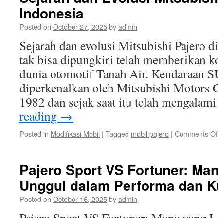
Indonesia
Posted on
October 27, 2025
by
admin
Sejarah dan evolusi Mitsubishi Pajero 
tak bisa dipungkiri telah memberikan k
dunia otomotif Tanah Air. Kendaraan S
diperkenalkan oleh Mitsubishi Motors 
1982 dan sejak saat itu telah mengala
reading
→
Posted in
Modifikasi Mobil
|
Tagged
mobil pajero
|
Comments Of
Pajero Sport VS Fortuner: Ma
Unggul dalam Performa dan K
Posted on
October 16, 2025
by
admin
Pajero Sport VS Fortuner: Mana yang 