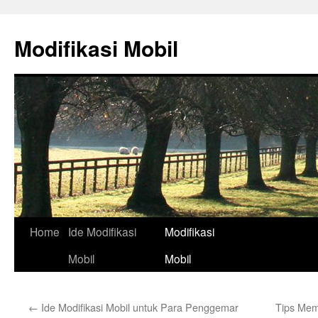
Skip
to
Modifikasi Mobil
content
Home
Ide Modifikasi
Modifikasi
Mobil
Mobil
←
Ide Modifikasi Mobil untuk Para Penggemar
Tips Mem