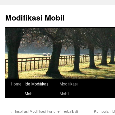
Skip
to
Modifikasi Mobil
content
Home
Ide Modifikasi
Modifikasi
Mobil
Mobil
←
Inspirasi Modifikasi Fortuner Terbaik di
Kumpulan Id