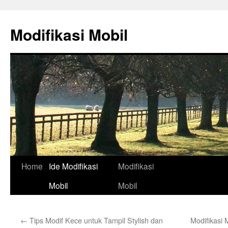
Skip
to
Modifikasi Mobil
content
Home
Ide Modifikasi
Modifikasi
Mobil
Mobil
←
Tips Modif Kece untuk Tampil Stylish dan
Modifikasi