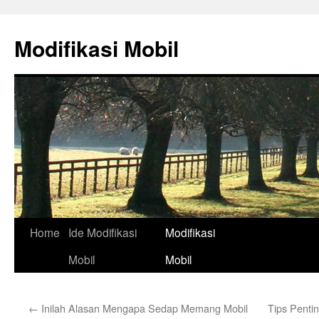
Skip
to
Modifikasi Mobil
content
Home
Ide Modifikasi
Modifikasi
Mobil
Mobil
←
Inilah Alasan Mengapa Sedap Memang Mobil
Tips Penti