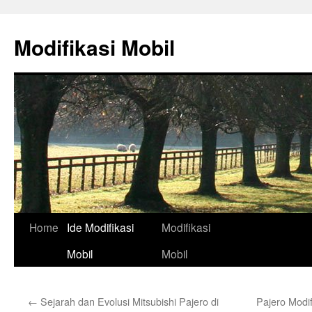
Skip
to
Modifikasi Mobil
content
Home
Ide Modifikasi
Modifikasi
Mobil
Mobil
←
Sejarah dan Evolusi Mitsubishi Pajero di
Pajero Modi