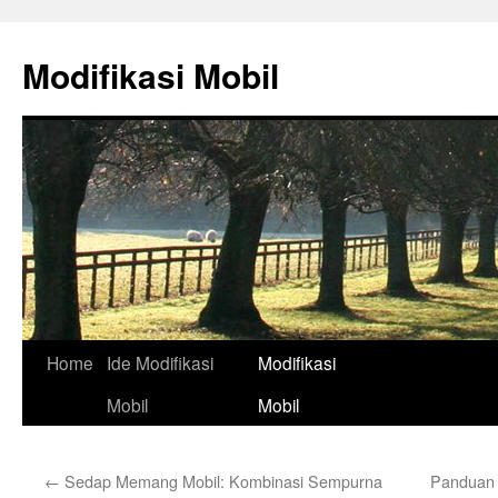
Skip
to
Modifikasi Mobil
content
Home
Ide Modifikasi
Modifikasi
Mobil
Mobil
←
Sedap Memang Mobil: Kombinasi Sempurna
Panduan 