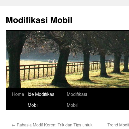
Skip
to
Modifikasi Mobil
content
Home
Ide Modifikasi
Modifikasi
Mobil
Mobil
←
Rahasia Modif Keren: Trik dan Tips untuk
Trend Modi