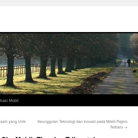
ikasi Mobil
sain yang Unik
Keunggulan Teknologi dan Inovasi pada Mobil Pajero
Terbaru
→