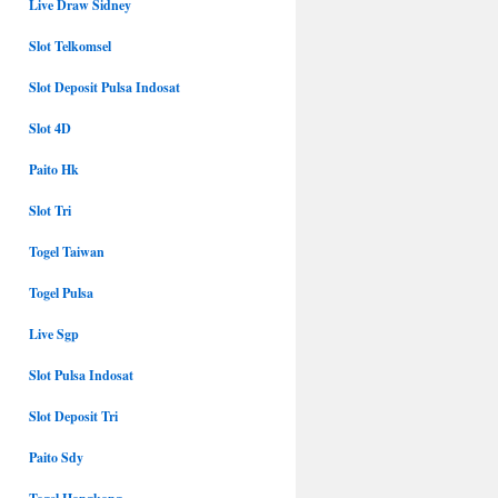
Live Draw Sidney
Slot Telkomsel
Slot Deposit Pulsa Indosat
Slot 4D
Paito Hk
Slot Tri
Togel Taiwan
Togel Pulsa
Live Sgp
Slot Pulsa Indosat
Slot Deposit Tri
Paito Sdy