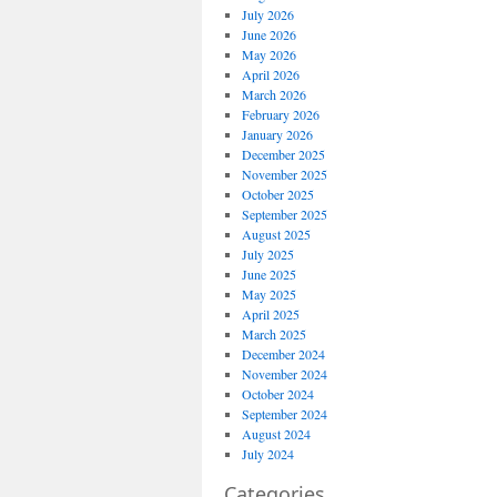
July 2026
June 2026
May 2026
April 2026
March 2026
February 2026
January 2026
December 2025
November 2025
October 2025
September 2025
August 2025
July 2025
June 2025
May 2025
April 2025
March 2025
December 2024
November 2024
October 2024
September 2024
August 2024
July 2024
Categories