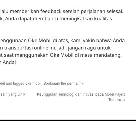
elalu memberikan feedback setelah perjalanan selesai.
, Anda dapat membantu meningkatkan kualitas
enggunaan Oke Mobil di atas, kami yakin bahwa Anda
ransportasi online ini. Jadi, jangan ragu untuk
but saat menggunakan Oke Mobil di masa mendatang.
n Anda!
bil
and tagged
oke mobil
. Bookmark the
permalink
.
sain yang Unik
Keunggulan Teknologi dan Inovasi pada Mobil Pajero
Terbaru
→