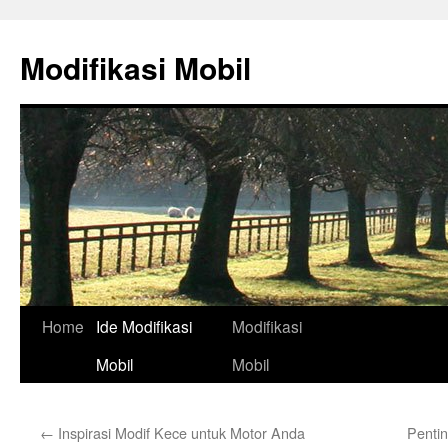
Skip
to
Modifikasi Mobil
content
Home
Ide Modifikasi
Modifikasi
Mobil
Mobil
←
Inspirasi Modif Kece untuk Motor Anda
Penti