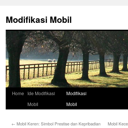
Skip
to
Modifikasi Mobil
content
Home
Ide Modifikasi
Modifikasi
Mobil
Mobil
←
Mobil Keren: Simbol Prestise dan Kepribadian
Mobil Kece