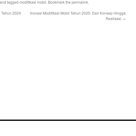
and tagged
modifikasi mobil
. Bookmark the
permalink
.
l Tahun 2024
Inovasi Modifikasi Mobil Tahun 2025: Dari Konsep Hingga
Realisasi
→