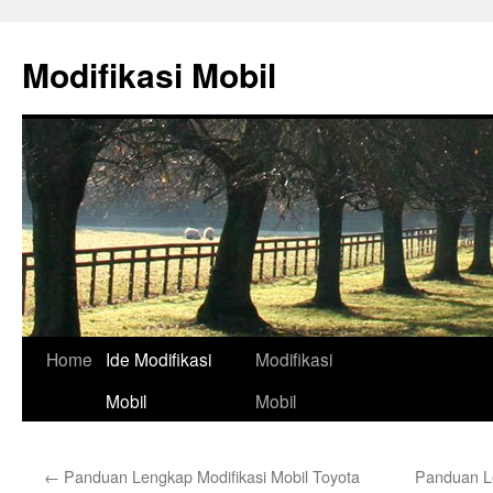
Skip
to
Modifikasi Mobil
content
Home
Ide Modifikasi
Modifikasi
Mobil
Mobil
←
Panduan Lengkap Modifikasi Mobil Toyota
Panduan Le