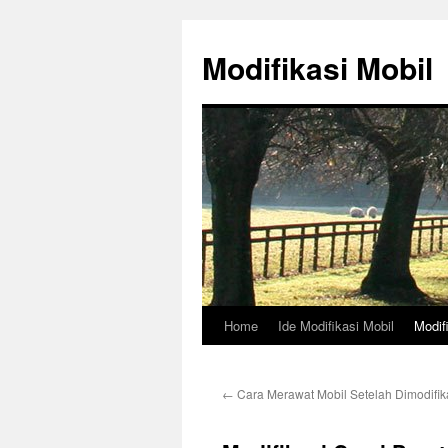
Skip
to
Modifikasi Mobil
content
Home
Ide Modifikasi Mobil
Modif
←
Cara Merawat Mobil Setelah Dimodifik