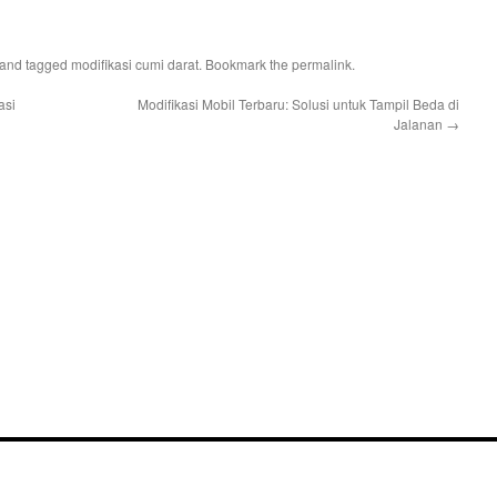
and tagged
modifikasi cumi darat
. Bookmark the
permalink
.
asi
Modifikasi Mobil Terbaru: Solusi untuk Tampil Beda di
Jalanan
→