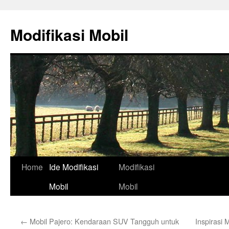
Skip
to
Modifikasi Mobil
content
Home
Ide Modifikasi
Modifikasi
Mobil
Mobil
←
Mobil Pajero: Kendaraan SUV Tangguh untuk
Inspirasi 