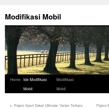
Skip
to
Modifikasi Mobil
content
Home
Ide Modifikasi
Modifikasi
Mobil
Mobil
←
Pajero Sport Dakar Ultimate: Varian Terbaru
Pajero M