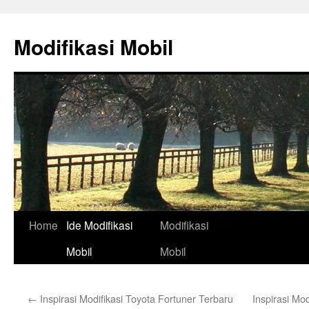
Skip
to
Modifikasi Mobil
content
Home
Ide Modifikasi
Modifikasi
Mobil
Mobil
←
Inspirasi Modifikasi Toyota Fortuner Terbaru
Inspirasi Mod