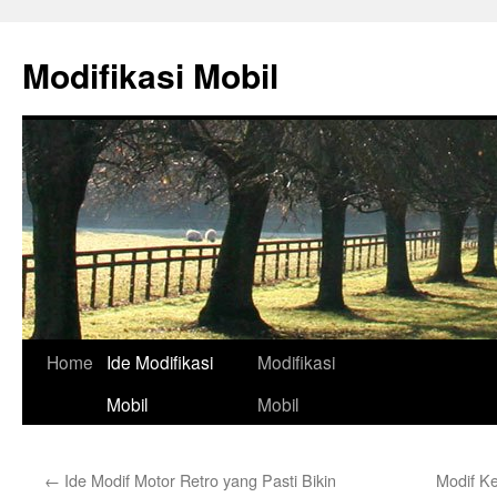
Skip
to
Modifikasi Mobil
content
Home
Ide Modifikasi
Modifikasi
Mobil
Mobil
←
Ide Modif Motor Retro yang Pasti Bikin
Modif Ke