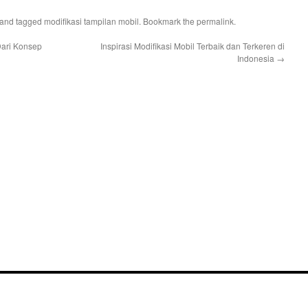
and tagged
modifikasi tampilan mobil
. Bookmark the
permalink
.
Dari Konsep
Inspirasi Modifikasi Mobil Terbaik dan Terkeren di
Indonesia
→