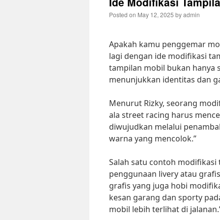
Ide Modifikasi Tampil
Posted on
May 12, 2025
by
admin
Apakah kamu penggemar mobil 
lagi dengan ide modifikasi ta
tampilan mobil bukan hanya 
menunjukkan identitas dan ga
Menurut Rizky, seorang modifi
ala street racing harus menc
diwujudkan melalui penambaha
warna yang mencolok.”
Salah satu contoh modifikasi 
penggunaan livery atau grafi
grafis yang juga hobi modifik
kesan garang dan sporty pad
mobil lebih terlihat di jalanan.