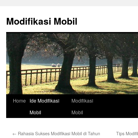
Skip
to
Modifikasi Mobil
content
Home
Ide Modifikasi
Modifikasi
Mobil
Mobil
←
Rahasia Sukses Modifikasi Mobil di Tahun
Tips Modifi