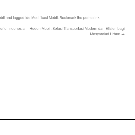
bil
and tagged
Ide Modifikasi Mobil
. Bookmark the
permalink
.
er di Indonesia
Hedon Mobil: Solusi Transportasi Modern dan Efisien bagi
Masyarakat Urban
→